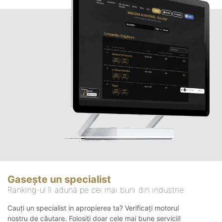
Gasește un specialist
Ranking-ul îi adună pe cei mai buni din industrie
Cauți un specialist in apropierea ta? Verificați motorul
nostru de căutare. Folosiți doar cele mai bune servicii!