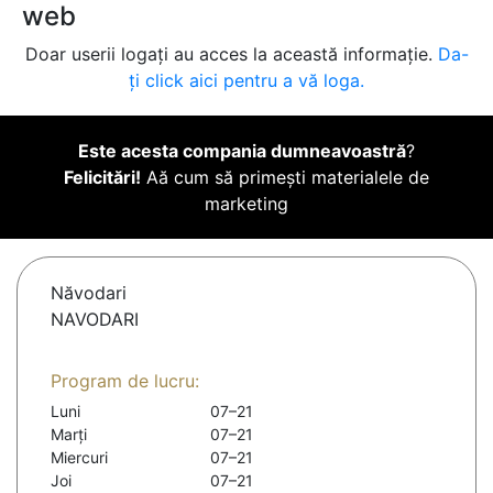
web
Doar userii logați au acces la această informație.
Da-
ți click aici pentru a vă loga.
Este acesta compania dumneavoastră
?
Felicitări!
Aă cum să primești materialele de
marketing
Năvodari
NAVODARI
Program de lucru:
Luni
07–21
Marți
07–21
Miercuri
07–21
Joi
07–21