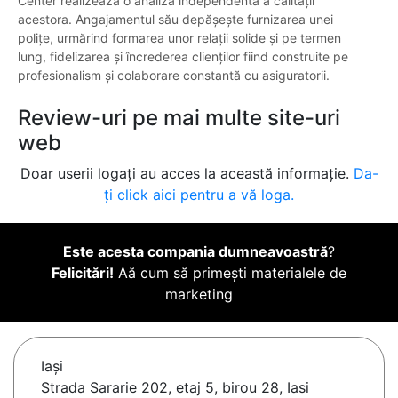
Center realizează o analiză independentă a calității
acestora. Angajamentul său depășește furnizarea unei
polițe, urmărind formarea unor relații solide și pe termen
lung, fidelizarea și încrederea clienților fiind construite pe
profesionalism și colaborare constantă cu asiguratorii.
Review-uri pe mai multe site-uri
web
Doar userii logați au acces la această informație.
Da-
ți click aici pentru a vă loga.
Este acesta compania dumneavoastră
?
Felicitări!
Aă cum să primești materialele de
marketing
Iaşi
Strada Sararie 202, etaj 5, birou 28, Iasi