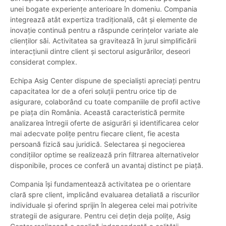
unei bogate experiențe anterioare în domeniu. Compania
integrează atât expertiza tradițională, cât și elemente de
inovație continuă pentru a răspunde cerințelor variate ale
clienților săi. Activitatea sa gravitează în jurul simplificării
interacțiunii dintre client și sectorul asigurărilor, deseori
considerat complex.
Echipa Asig Center dispune de specialiști apreciați pentru
capacitatea lor de a oferi soluții pentru orice tip de
asigurare, colaborând cu toate companiile de profil active
pe piața din România. Această caracteristică permite
analizarea întregii oferte de asigurări și identificarea celor
mai adecvate polițe pentru fiecare client, fie acesta
persoană fizică sau juridică. Selectarea și negocierea
condițiilor optime se realizează prin filtrarea alternativelor
disponibile, proces ce conferă un avantaj distinct pe piață.
Compania își fundamentează activitatea pe o orientare
clară spre client, implicând evaluarea detaliată a riscurilor
individuale și oferind sprijin în alegerea celei mai potrivite
strategii de asigurare. Pentru cei dețin deja polițe, Asig