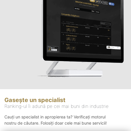
Gasește un specialist
Ranking-ul îi adună pe cei mai buni din industrie
Cauți un specialist in apropierea ta? Verificați motorul
nostru de căutare. Folosiți doar cele mai bune servicii!