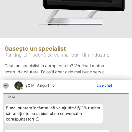
Gasește un specialist
Ranking-ul îi adună pe cei mai buni din industrie
Cauți un specialist in apropierea ta? Verificați motorul
nostru de căutare. Folosiți doar cele mai bune servicii!
ȘOIMII Asigurărilor
Live chat
Căutare
10:13
Bună, suntem încântați să vă ajutăm! 🙂 Vă rugăm
să faceți clic pe subiectul de conversație
corespunzător! 🙂