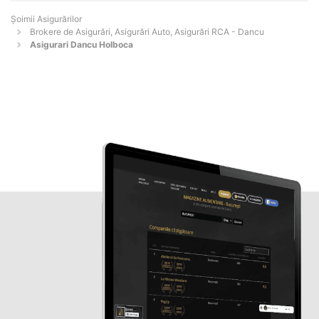
Șoimii Asigurărilor
Brokere de Asigurări, Asigurări Auto, Asigurări RCA - Dancu
Asigurari Dancu Holboca