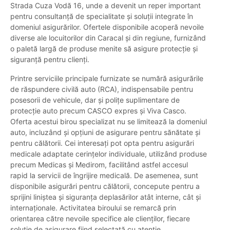
Strada Cuza Vodă 16, unde a devenit un reper important
pentru consultanță de specialitate și soluții integrate în
domeniul asigurărilor. Ofertele disponibile acoperă nevoile
diverse ale locuitorilor din Caracal și din regiune, furnizând
o paletă largă de produse menite să asigure protecție și
siguranță pentru clienți.
Printre serviciile principale furnizate se numără asigurările
de răspundere civilă auto (RCA), indispensabile pentru
posesorii de vehicule, dar și polițe suplimentare de
protecție auto precum CASCO expres și Viva Casco.
Oferta acestui birou specializat nu se limitează la domeniul
auto, incluzând și opțiuni de asigurare pentru sănătate și
pentru călătorii. Cei interesați pot opta pentru asigurări
medicale adaptate cerințelor individuale, utilizând produse
precum Medicas și Medirom, facilitând astfel accesul
rapid la servicii de îngrijire medicală. De asemenea, sunt
disponibile asigurări pentru călătorii, concepute pentru a
sprijini liniștea și siguranța deplasărilor atât interne, cât și
internaționale. Activitatea biroului se remarcă prin
orientarea către nevoile specifice ale clienților, fiecare
soluție de asigurare fiind selectată cu atenție,