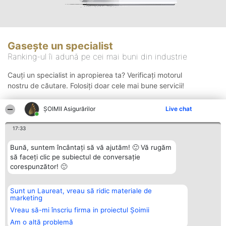
Gasește un specialist
Ranking-ul îi adună pe cei mai buni din industrie
Cauți un specialist in apropierea ta? Verificați motorul
nostru de căutare. Folosiți doar cele mai bune servicii!
ȘOIMII Asigurărilor
Live chat
Căutare
17:33
Bună, suntem încântați să vă ajutăm! 🙂 Vă rugăm
să faceți clic pe subiectul de conversație
corespunzător! 🙂
Sunt un Laureat, vreau să ridic materiale de
Organizator Ranking
Plebiscyt
Contact
marketing
BRIGHT SOLUTIONS BR SRL
Câștigătorii
Contact
Aleea Timisul De Sus 2 Bl. A30
Lista Tuturor
Vreau să-mi înscriu firma in proiectul Șoimii
Sc. A Et. 4 Ap. 13 Cod 061952
Laureaților
Am o altă problemă
București
Reguli