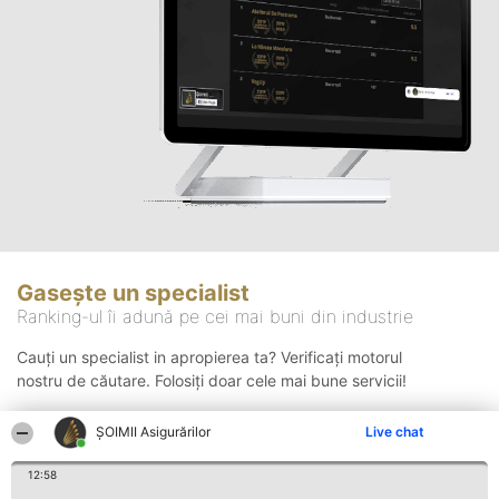
Gasește un specialist
Ranking-ul îi adună pe cei mai buni din industrie
Cauți un specialist in apropierea ta? Verificați motorul
nostru de căutare. Folosiți doar cele mai bune servicii!
ȘOIMII Asigurărilor
Live chat
Căutare
12:58