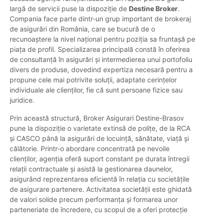
largă de servicii puse la dispoziție de
Destine Broker
.
Compania face parte dintr-un grup important de brokeraj
de asigurări din România, care se bucură de o
recunoaștere la nivel național pentru poziția sa fruntașă pe
piața de profil. Specializarea principală constă în oferirea
de consultanță în asigurări și intermedierea unui portofoliu
divers de produse, dovedind expertiza necesară pentru a
propune cele mai potrivite soluții, adaptate cerințelor
individuale ale clienților, fie că sunt persoane fizice sau
juridice.
Prin această structură, Broker Asigurari Destine-Brasov
pune la dispoziție o varietate extinsă de polițe, de la RCA
și CASCO până la asigurări de locuință, sănătate, viață și
călătorie. Printr-o abordare concentrată pe nevoile
clienților, agenția oferă suport constant pe durata întregii
relații contractuale și asistă la gestionarea daunelor,
asigurând reprezentarea eficientă în relația cu societățile
de asigurare partenere. Activitatea societății este ghidată
de valori solide precum performanța și formarea unor
parteneriate de încredere, cu scopul de a oferi protecție