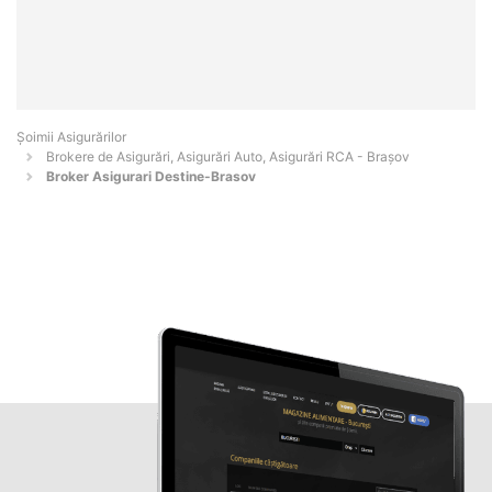
Șoimii Asigurărilor
Brokere de Asigurări, Asigurări Auto, Asigurări RCA - Braşov
Broker Asigurari Destine-Brasov