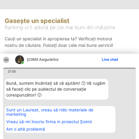
Gasește un specialist
Ranking-ul îi adună pe cei mai buni din industrie
Cauți un specialist in apropierea ta? Verificați motorul
nostru de căutare. Folosiți doar cele mai bune servicii!
ȘOIMII Asigurărilor
Live chat
Căutare
21:50
Bună, suntem încântați să vă ajutăm! 🙂 Vă rugăm
să faceți clic pe subiectul de conversație
corespunzător! 🙂
Sunt un Laureat, vreau să ridic materiale de
Organizator Ranking
Plebiscyt
Contact
marketing
BRIGHT SOLUTIONS BR SRL
Câștigătorii
Contact
Aleea Timisul De Sus 2 Bl. A30
Lista Tuturor
Vreau să-mi înscriu firma in proiectul Șoimii
Sc. A Et. 4 Ap. 13 Cod 061952
Laureaților
Am o altă problemă
București
Reguli
CUI 36737675
Statut
tel: +40 770 990 492
Politica de