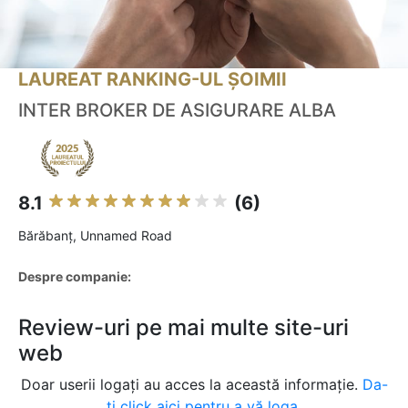
LAUREAT RANKING-UL ȘOIMII
INTER BROKER DE ASIGURARE ALBA
8.1
(6)
Bărăbanţ, Unnamed Road
Despre companie:
Review-uri pe mai multe site-uri
web
Doar userii logați au acces la această informație.
Da-
ți click aici pentru a vă loga.