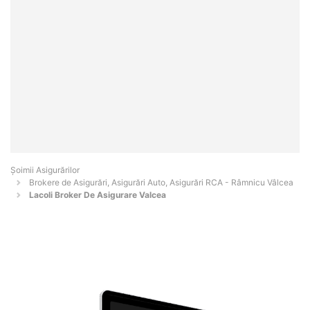
Șoimii Asigurărilor
Brokere de Asigurări, Asigurări Auto, Asigurări RCA - Râmnicu Vâlcea
Lacoli Broker De Asigurare Valcea