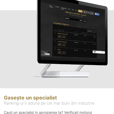
Gasește un specialist
Ranking-ul îi adună pe cei mai buni din industrie
Cauți un specialist in apropierea ta? Verificați motorul