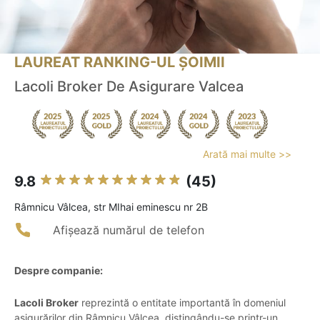
LAUREAT RANKING-UL ȘOIMII
Lacoli Broker De Asigurare Valcea
Arată mai multe >>
9.8
(45)
Râmnicu Vâlcea, str MIhai eminescu nr 2B
Afișează numărul de telefon
Despre companie:
Lacoli Broker
reprezintă o entitate importantă în domeniul
asigurărilor din Râmnicu Vâlcea, distingându-se printr-un