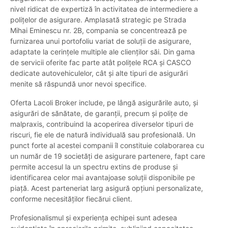
nivel ridicat de expertiză în activitatea de intermediere a
polițelor de asigurare. Amplasată strategic pe Strada
Mihai Eminescu nr. 2B, compania se concentrează pe
furnizarea unui portofoliu variat de soluții de asigurare,
adaptate la cerințele multiple ale clienților săi. Din gama
de servicii oferite fac parte atât polițele RCA și CASCO
dedicate autovehiculelor, cât și alte tipuri de asigurări
menite să răspundă unor nevoi specifice.
Oferta Lacoli Broker include, pe lângă asigurările auto, și
asigurări de sănătate, de garanții, precum și polițe de
malpraxis, contribuind la acoperirea diverselor tipuri de
riscuri, fie ele de natură individuală sau profesională. Un
punct forte al acestei companii îl constituie colaborarea cu
un număr de 19 societăți de asigurare partenere, fapt care
permite accesul la un spectru extins de produse și
identificarea celor mai avantajoase soluții disponibile pe
piață. Acest parteneriat larg asigură opțiuni personalizate,
conforme necesităților fiecărui client.
Profesionalismul și experiența echipei sunt adesea