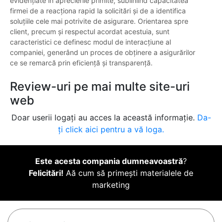
evidențiate în aprecierile primite, subliniind capacitatea
firmei de a reacționa rapid la solicitări și de a identifica
soluțiile cele mai potrivite de asigurare. Orientarea spre
client, precum și respectul acordat acestuia, sunt
caracteristici ce definesc modul de interacțiune al
companiei, generând un proces de obținere a asigurărilor
ce se remarcă prin eficiență și transparență.
Review-uri pe mai multe site-uri
web
Doar userii logați au acces la această informație.
Da-
ți click aici pentru a vă loga.
Este acesta compania dumneavoastră
?
Felicitări!
Aă cum să primești materialele de
marketing