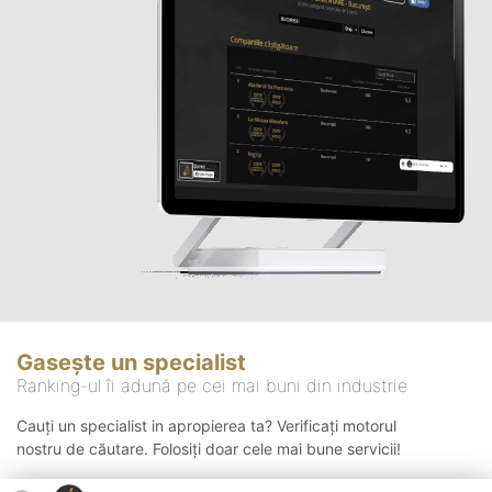
Gasește un specialist
Ranking-ul îi adună pe cei mai buni din industrie
Cauți un specialist in apropierea ta? Verificați motorul
nostru de căutare. Folosiți doar cele mai bune servicii!