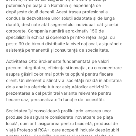
puternică pe piața din România și experiență ce
depășește două decenii. Acest traseu profesional a
condus la dezvoltarea unor soluții adaptate și de lungă
durată, destinate atât segmentului individual, cât și celui
corporate. Compania numără aproximativ 150 de
specialiști în echipă și operează printr-o rețea largă, cu
peste 30 de birouri distribuite la nivel național, asigurând o
asistență permanentă și consultanță de specialitate.
Activitatea Otto Broker este fundamentată pe valori
precum integritatea, eficiența și inovația, cu o concentrare
asupra găsirii celor mai potrivite opțiuni pentru fiecare
client. Un element distinctiv al societății rezidă în abilitatea
de a analiza ofertele tuturor asigurătorilor activi și în
prezentarea a cel puțin trei variante relevante pentru
fiecare caz, personalizate în funcție de necesități.
Societatea își consolidează profilul prin lansarea unor
produse de asigurare considerate inovatoare pe piața
locală, cum ar fi asigurarea pentru bicicletă, produsul de
viață Protego și RCA+, care acoperă inclusiv despăgubiri