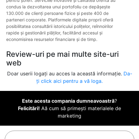
pentru șoferi. Serviciile inovative și calitatea oferită au
condus la dezvoltarea unui portofoliu ce depășește
130.000 de clienți persoane fizice și peste 400 de
parteneri corporate. Platformele digitale proprii oferă
posibilitatea consultării istoricului polițelor, reînnoirilor
rapide și gestionării plăților, facilitând accesul și
economisirea resurselor financiare și de timp.
Review-uri pe mai multe site-uri
web
Doar userii logați au acces la această informație.
Da-
ți click aici pentru a vă loga.
Este acesta compania dumneavoastră
?
Felicitări!
Aă cum să primești materialele de
marketing