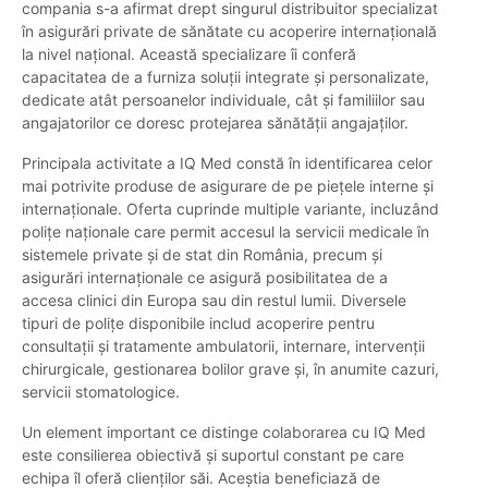
compania s-a afirmat drept singurul distribuitor specializat
în asigurări private de sănătate cu acoperire internațională
la nivel național. Această specializare îi conferă
capacitatea de a furniza soluții integrate și personalizate,
dedicate atât persoanelor individuale, cât și familiilor sau
angajatorilor ce doresc protejarea sănătății angajaților.
Principala activitate a IQ Med constă în identificarea celor
mai potrivite produse de asigurare de pe piețele interne și
internaționale. Oferta cuprinde multiple variante, incluzând
polițe naționale care permit accesul la servicii medicale în
sistemele private și de stat din România, precum și
asigurări internaționale ce asigură posibilitatea de a
accesa clinici din Europa sau din restul lumii. Diversele
tipuri de polițe disponibile includ acoperire pentru
consultații și tratamente ambulatorii, internare, intervenții
chirurgicale, gestionarea bolilor grave și, în anumite cazuri,
servicii stomatologice.
Un element important ce distinge colaborarea cu IQ Med
este consilierea obiectivă și suportul constant pe care
echipa îl oferă clienților săi. Aceștia beneficiază de