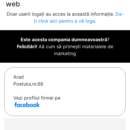
web
Doar userii logați au acces la această informație.
Da-
ți click aici pentru a vă loga.
Este acesta compania dumneavoastră
?
Felicitări!
Aă cum să primești materialele de
marketing
Arad
Poetului,nr.66
Vezi profilul firmei pe