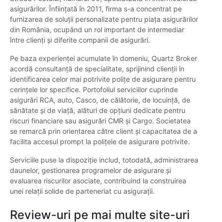
asigurărilor. Înființată în 2011, firma s-a concentrat pe
furnizarea de soluții personalizate pentru piața asigurărilor
din România, ocupând un rol important de intermediar
între clienți și diferite companii de asigurări.
Pe baza experienței acumulate în domeniu, Quartz Broker
acordă consultanță de specialitate, sprijinind clienții în
identificarea celor mai potrivite polițe de asigurare pentru
cerințele lor specifice. Portofoliul serviciilor cuprinde
asigurări RCA, auto, Casco, de călătorie, de locuință, de
sănătate și de viață, alături de opțiuni dedicate pentru
riscuri financiare sau asigurări CMR și Cargo. Societatea
se remarcă prin orientarea către client și capacitatea de a
facilita accesul prompt la polițele de asigurare potrivite.
Serviciile puse la dispoziție includ, totodată, administrarea
daunelor, gestionarea programelor de asigurare și
evaluarea riscurilor asociate, contribuind la construirea
unei relații solide de parteneriat cu asigurații.
Review-uri pe mai multe site-uri