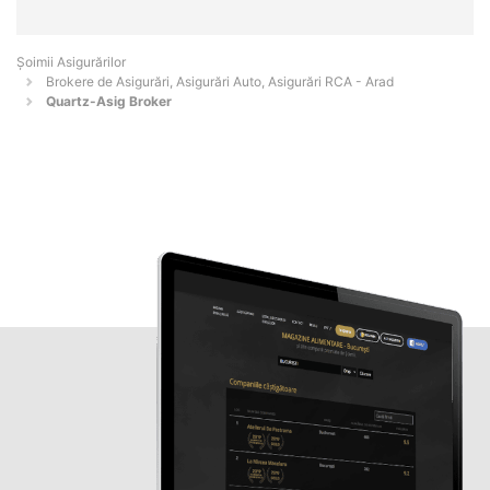
Șoimii Asigurărilor
Brokere de Asigurări, Asigurări Auto, Asigurări RCA - Arad
Quartz-Asig Broker