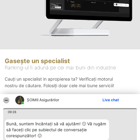
Gasește un specialist
Ranking-ul îi adună pe cei mai buni din industrie
Cauți un specialist in apropierea ta? Verificați motorul
nostru de căutare. Folosiți doar cele mai bune servicii!
ȘOIMII Asigurărilor
Live chat
Căutare
09:26
Bună, suntem încântați să vă ajutăm! 🙂 Vă rugăm
să faceți clic pe subiectul de conversație
corespunzător! 🙂