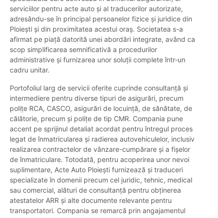
serviciilor pentru acte auto și al traducerilor autorizate,
adresându-se în principal persoanelor fizice și juridice din
Ploiești și din proximitatea acestui oraș. Societatea s-a
afirmat pe piață datorită unei abordări integrate, având ca
scop simplificarea semnificativă a procedurilor
administrative și furnizarea unor soluții complete într-un
cadru unitar.
Portofoliul larg de servicii oferite cuprinde consultanță și
intermediere pentru diverse tipuri de asigurări, precum
polițe RCA, CASCO, asigurări de locuință, de sănătate, de
călătorie, precum și polițe de tip CMR. Compania pune
accent pe sprijinul detaliat acordat pentru întregul proces
legat de înmatricularea și radierea autovehiculelor, inclusiv
realizarea contractelor de vânzare-cumpărare și a fișelor
de înmatriculare. Totodată, pentru acoperirea unor nevoi
suplimentare, Acte Auto Ploiești furnizează și traduceri
specializate în domenii precum cel juridic, tehnic, medical
sau comercial, alături de consultanță pentru obținerea
atestatelor ARR și alte documente relevante pentru
transportatori. Compania se remarcă prin angajamentul