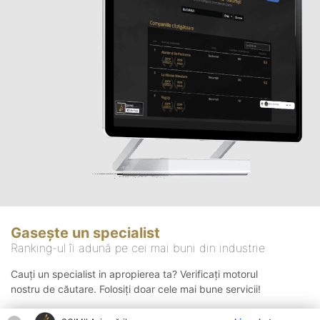
Gasește un specialist
Ranking-ul îi adună pe cei mai buni din industrie
Cauți un specialist in apropierea ta? Verificați motorul
nostru de căutare. Folosiți doar cele mai bune servicii!