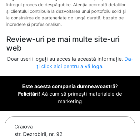
întregul proces de despăgubire. Atenția acordată detaliilor
și clientului contribuie la dezvoltarea unui portofoliu solid și
la construirea de parteneriate de lungă durată, bazate pe
încredere și profesionalism.
Review-uri pe mai multe site-uri
web
Doar userii logați au acces la această informație.
Da-
ți click aici pentru a vă loga.
Este acesta compania dumneavoastră
?
Felicitări!
Aă cum să primești materialele de
marketing
Craiova
str. Dezrobirii, nr. 92