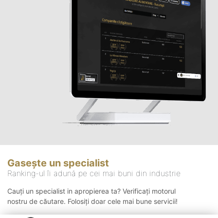
Gasește un specialist
Ranking-ul îi adună pe cei mai buni din industrie
Cauți un specialist in apropierea ta? Verificați motorul
nostru de căutare. Folosiți doar cele mai bune servicii!