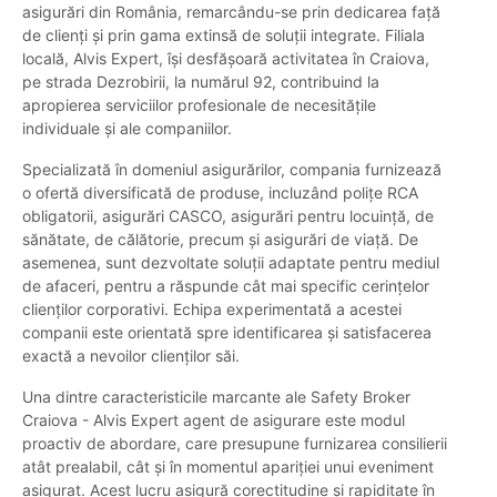
asigurări din România, remarcându-se prin dedicarea față
de clienți și prin gama extinsă de soluții integrate. Filiala
locală, Alvis Expert, își desfășoară activitatea în Craiova,
pe strada Dezrobirii, la numărul 92, contribuind la
apropierea serviciilor profesionale de necesitățile
individuale și ale companiilor.
Specializată în domeniul asigurărilor, compania furnizează
o ofertă diversificată de produse, incluzând polițe RCA
obligatorii, asigurări CASCO, asigurări pentru locuință, de
sănătate, de călătorie, precum și asigurări de viață. De
asemenea, sunt dezvoltate soluții adaptate pentru mediul
de afaceri, pentru a răspunde cât mai specific cerințelor
clienților corporativi. Echipa experimentată a acestei
companii este orientată spre identificarea și satisfacerea
exactă a nevoilor clienților săi.
Una dintre caracteristicile marcante ale Safety Broker
Craiova - Alvis Expert agent de asigurare este modul
proactiv de abordare, care presupune furnizarea consilierii
atât prealabil, cât și în momentul apariției unui eveniment
asigurat. Acest lucru asigură corectitudine și rapiditate în