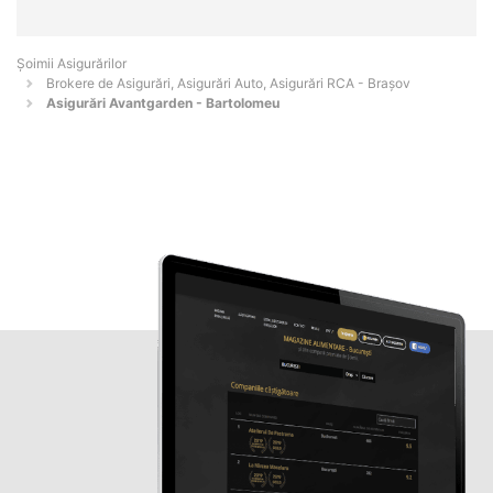
Șoimii Asigurărilor
Brokere de Asigurări, Asigurări Auto, Asigurări RCA - Braşov
Asigurări Avantgarden - Bartolomeu