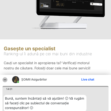
Gasește un specialist
Ranking-ul îi adună pe cei mai buni din industrie
Cauți un specialist in apropierea ta? Verificați motorul
nostru de căutare. Folosiți doar cele mai bune servicii!
ȘOIMII Asigurărilor
Live chat
Căutare
14:01
Bună, suntem încântați să vă ajutăm! 🙂 Vă rugăm
să faceți clic pe subiectul de conversație
corespunzător! 🙂