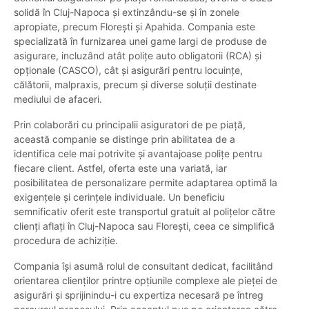
solidă în Cluj-Napoca și extinzându-se şi în zonele
apropiate, precum Florești și Apahida. Compania este
specializată în furnizarea unei game largi de produse de
asigurare, incluzând atât polițe auto obligatorii (RCA) și
opționale (CASCO), cât și asigurări pentru locuințe,
călătorii, malpraxis, precum și diverse soluții destinate
mediului de afaceri.
Prin colaborări cu principalii asiguratori de pe piață,
această companie se distinge prin abilitatea de a
identifica cele mai potrivite și avantajoase polițe pentru
fiecare client. Astfel, oferta este una variată, iar
posibilitatea de personalizare permite adaptarea optimă la
exigențele și cerințele individuale. Un beneficiu
semnificativ oferit este transportul gratuit al polițelor către
clienți aflați în Cluj-Napoca sau Florești, ceea ce simplifică
procedura de achiziție.
Compania își asumă rolul de consultant dedicat, facilitând
orientarea clienților printre opțiunile complexe ale pieței de
asigurări și sprijinindu-i cu expertiza necesară pe întreg