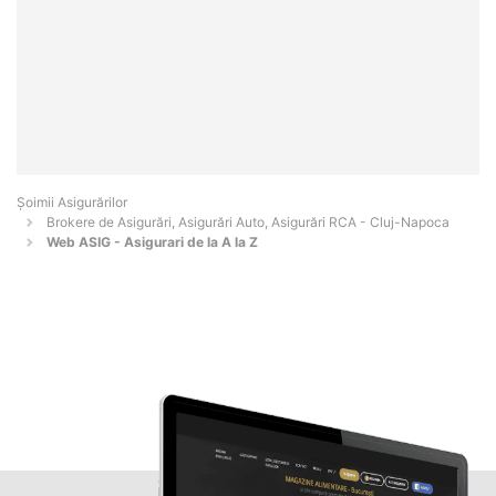
Șoimii Asigurărilor
Brokere de Asigurări, Asigurări Auto, Asigurări RCA - Cluj-Napoca
Web ASIG - Asigurari de la A la Z