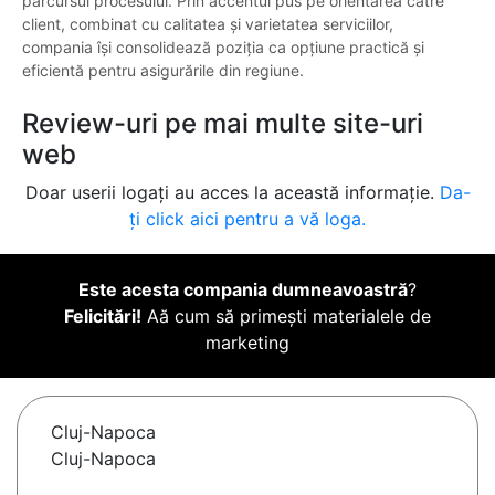
parcursul procesului. Prin accentul pus pe orientarea către
client, combinat cu calitatea și varietatea serviciilor,
compania își consolidează poziția ca opțiune practică și
eficientă pentru asigurările din regiune.
Review-uri pe mai multe site-uri
web
Doar userii logați au acces la această informație.
Da-
ți click aici pentru a vă loga.
Este acesta compania dumneavoastră
?
Felicitări!
Aă cum să primești materialele de
marketing
Cluj-Napoca
Cluj-Napoca