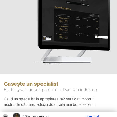
Gasește un specialist
Ranking-ul îi adună pe cei mai buni din industrie
Cauți un specialist in apropierea ta? Verificați motorul
nostru de căutare. Folosiți doar cele mai bune servicii!
ȘOIMII Asigurărilor
Live chat