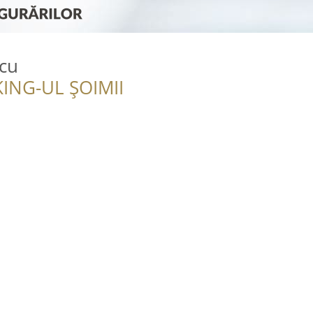
scu
ING-UL ȘOIMII