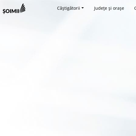
Câștigătorii
Județe și orașe