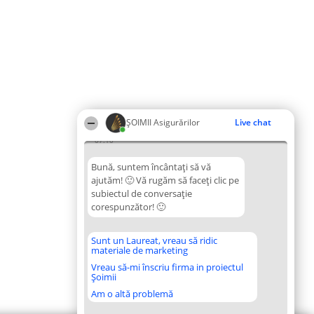
ȘOIMII Asigurărilor
Live chat
07:10
Bună, suntem încântați să vă
ajutăm! 🙂 Vă rugăm să faceți clic pe
subiectul de conversație
corespunzător! 🙂
Sunt un Laureat, vreau să ridic
materiale de marketing
Vreau să-mi înscriu firma in proiectul
Șoimii
Am o altă problemă