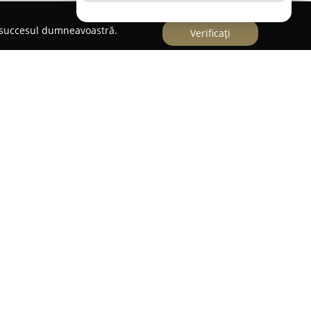
e succesul dumneavoastră.
Verificați
 axează pe simplificarea proceselor ce implică
, furnizând sprijin proprietarilor de
cializată în servicii complete, facilitând
ilor referitoare la înmatricularea autovehiculelor,
, precum și redactarea contractelor de vânzare-
rtul oferit pentru gestionarea actelor, această
țiuni de asigurare ce acoperă atât polițele
 Auto (RCA), cât și asigurările facultative CASCO,
e clienților.