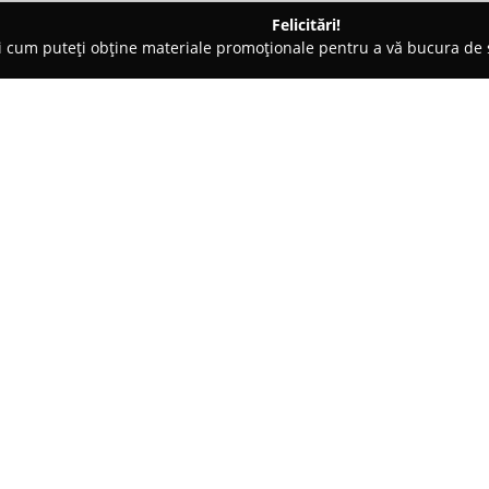
Felicitări!
ți cum puteți obține materiale promoționale pentru a vă bucura d
ri Auto, Asigurări RCA - Braşov
Acte Auto Olescu
Despre companie:
Acte Auto Olescu
din Brașov se
documentele auto și asigurările
autovehicule. Compania este spe
desfășurarea tuturor formalităț
Arată mai multe >>
obținerea numerelor provizorii
cumpărare. În plus față de supo
firmă propune o varietate de op
obligatorii de Răspundere Civilă
adaptate necesităților variate al