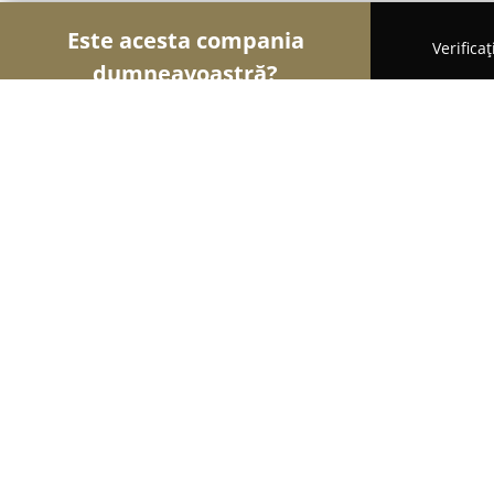
Este acesta compania
Verifica
dumneavoastră?
Șoimii Asigurărilor
Brokere de Asigurări, Asigură
Acte Auto Olescu
9.8
(68)
Braşov, Brașov, România
Afișează numărul de telefon