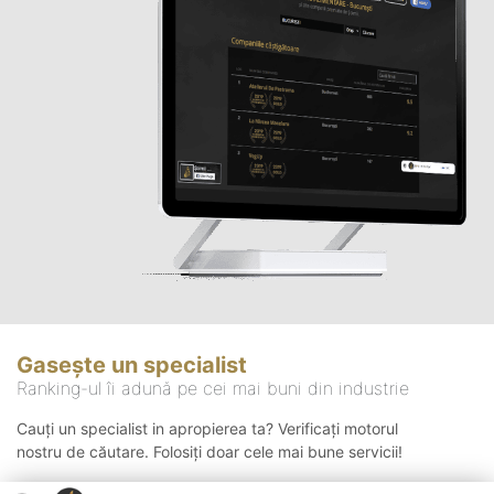
Gasește un specialist
Ranking-ul îi adună pe cei mai buni din industrie
Cauți un specialist in apropierea ta? Verificați motorul
nostru de căutare. Folosiți doar cele mai bune servicii!