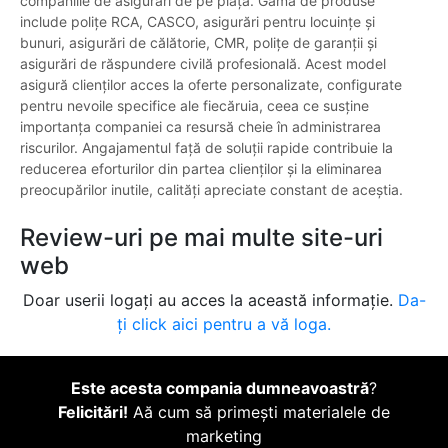
companiile de asigurări de pe piață. Gama de produse
include polițe RCA, CASCO, asigurări pentru locuințe și
bunuri, asigurări de călătorie, CMR, polițe de garanții și
asigurări de răspundere civilă profesională. Acest model
asigură clienților acces la oferte personalizate, configurate
pentru nevoile specifice ale fiecăruia, ceea ce susține
importanța companiei ca resursă cheie în administrarea
riscurilor. Angajamentul față de soluții rapide contribuie la
reducerea eforturilor din partea clienților și la eliminarea
preocupărilor inutile, calități apreciate constant de aceștia.
Review-uri pe mai multe site-uri
web
Doar userii logați au acces la această informație.
Da-
ți click aici pentru a vă loga.
Este acesta compania dumneavoastră
?
Felicitări!
Aă cum să primești materialele de
marketing