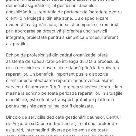
domeniul asigurărilor și al gestionării daunelor,
consolidându-și reputația de partener de încredere pentru
clienții din Ploiești și din alte zone. Cu o specializare
evidentă în asigurări auto, această companie se remarcă
prin abordarea sa proactivă și oferirea unor servicii
integrate, proiectate pentru a simplifica procesul aferent
asiguraților.
Echipa de profesioniști din cadrul organizației oferă
asistență de specialitate pe întreaga durată a procesului,
de la deschiderea dosarului de daună până la terminarea
reparațiilor. Un beneficiu important pus la dispoziție
clienților este efectuarea reparațiilor autovehiculelor în
service-uri autorizate R.A.R., precum și accesul gratuit la o
mașină la schimb pe toată perioada reparațiilor. În situațiile
mai dificile, este oferit și transport gratuit pe platformă
pentru mașinile care nu mai pot fi deplasate.
Dincolo de serviciile dedicate gestionării daunelor, Centrul
de Asigurări și Daune îndeplinește și rolul unui broker de
asigurări, intermedind diverse polițe emise de toate