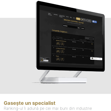
Gasește un specialist
Ranking-ul îi adună pe cei mai buni din industrie