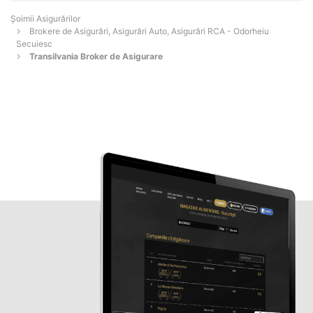
Șoimii Asigurărilor
Brokere de Asigurări, Asigurări Auto, Asigurări RCA - Odorheiu
Secuiesc
Transilvania Broker de Asigurare