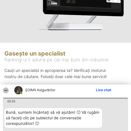
Gasește un specialist
Ranking-ul îi adună pe cei mai buni din industrie
Cauți un specialist in apropierea ta? Verificați motorul
nostru de căutare. Folosiți doar cele mai bune servicii!
ȘOIMII Asigurărilor
Live chat
Căutare
05:25
Bună, suntem încântați să vă ajutăm! 🙂 Vă rugăm
să faceți clic pe subiectul de conversație
corespunzător! 🙂