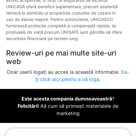
extind acoperirile, în timp ce asigurarea de locuință
UNICASA oferă beneficii suplimentare, precum asistență
tehnică la domiciliu și acoperirea costurilor de cazare în
caz de daune majore. Pentru autoturisme, UNICASCO
furnizează protecție completă și compensații rapide, iar
produsele de viață precum UNISAFE sunt gândite să ofere
securitate financiară pe termen lung.
Review-uri pe mai multe site-uri
web
Doar userii logați au acces la această informație.
Da-
ți click aici pentru a vă loga.
Este acesta compania dumneavoastră
?
Felicitări!
Aă cum să primești materialele de
marketing