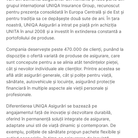
grupul internațional UNIQA Insurance Group, recunoscut
pentru prezența consolidată în Europa Centrală și de Est și
pentru tradiția sa ce depășește două sute de ani. În țara
noastră, UNIQA Asigurări a intrat pe piață prin achiziția
UNITA în anul 2008 și a investit în extinderea constantă a
portofoliului de produse.
Compania deservește peste 470.000 de clienți, punând la
dispoziție o ofertă variată de produse de asigurare, care
sunt concepute pentru a se alinia atât tendințelor pieței,
cât și nevoilor individuale ale clienților. Printre acestea se
află atât asigurări generale, cât și polițe pentru viață,
sănătate, autovehicule și locuințe, asigurând protecție
financiară în multiple aspecte ale vieții personale și
profesionale.
Diferentierea UNIQA Asigurări se bazează pe
angajamentul față de inovație și dezvoltare durabilă,
oferind în permanență soluții integrate de asigurare,
adaptate unui stil de viață dinamic și contemporan. De
exemplu, polițele de sănătate propun pachete flexibile și