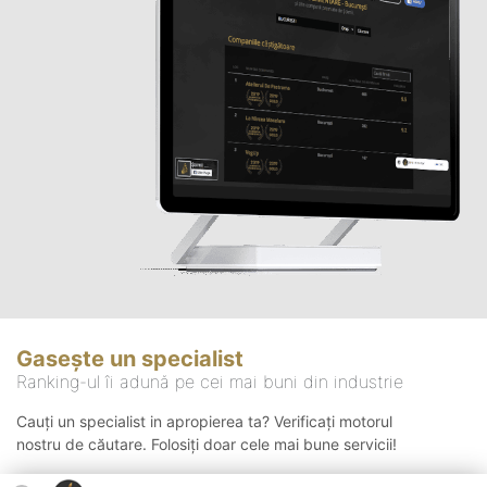
Gasește un specialist
Ranking-ul îi adună pe cei mai buni din industrie
Cauți un specialist in apropierea ta? Verificați motorul
nostru de căutare. Folosiți doar cele mai bune servicii!