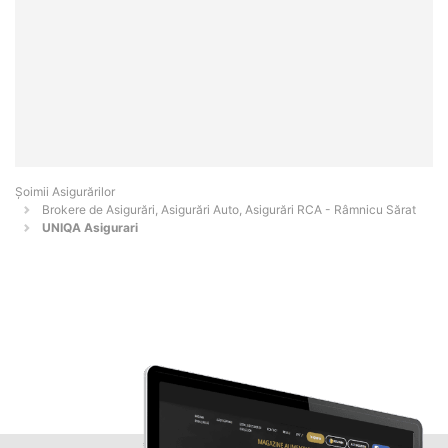
Șoimii Asigurărilor
Brokere de Asigurări, Asigurări Auto, Asigurări RCA - Râmnicu Sărat
UNIQA Asigurari