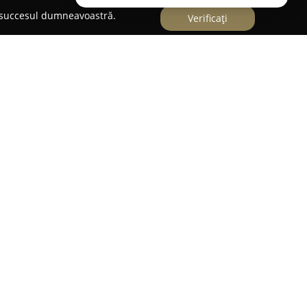
e succesul dumneavoastră.
Verificați
NON STOP
 și Asigurări Auto NON STOP
s-a evidențiat ca un
nizează soluții auto complete. Compania este
închirieri auto, cât și în consultanță și oferte
adaptându-se astfel cerințelor diverse ale
tovehicule pusă la dispoziție este variată, ceea ce
uații precum călătorii pe termen scurt sau lung,
atorului.
ile multiple opțiuni de asigurare, inclusiv polițe
e pentru orice proprietar de autoturism.
nei relații solide cu clienții au devenit elemente