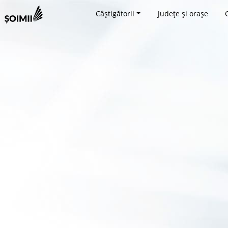
Câștigătorii
Județe și orașe