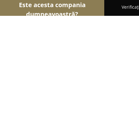
Este acesta compania
Verifica
dumneavoastră?
Șoimii Asigurărilor
Brokere de Asigurări, Asigură
Inchirieri si Asigurari Auto NON ST
8.6
(8)
Gura Humorului, Strada 1 Mai
Afișează numărul de telefon