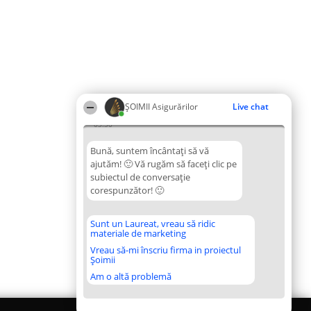
ȘOIMII Asigurărilor
Live chat
03:30
Bună, suntem încântați să vă
ajutăm! 🙂 Vă rugăm să faceți clic pe
subiectul de conversație
corespunzător! 🙂
Sunt un Laureat, vreau să ridic
materiale de marketing
Vreau să-mi înscriu firma in proiectul
Șoimii
Am o altă problemă