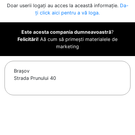
Doar userii logați au acces la această informație.
Da-
ți click aici pentru a vă loga.
Este acesta compania dumneavoastră
?
Felicitări!
Aă cum să primești materialele de
marketing
Braşov
Strada Prunului 40