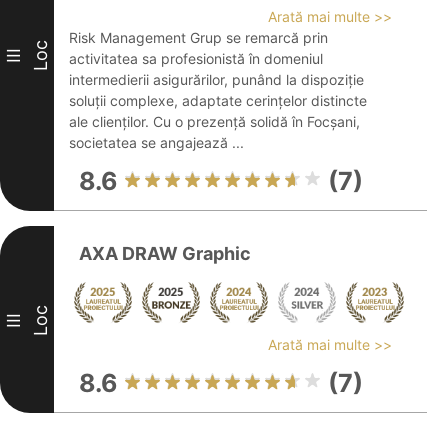
Arată mai multe >>
Risk Management Grup se remarcă prin
Loc
III
activitatea sa profesionistă în domeniul
intermedierii asigurărilor, punând la dispoziție
soluții complexe, adaptate cerințelor distincte
ale clienților. Cu o prezență solidă în Focșani,
societatea se angajează ...
8.6
(7)
AXA DRAW Graphic
Loc
III
Arată mai multe >>
8.6
(7)