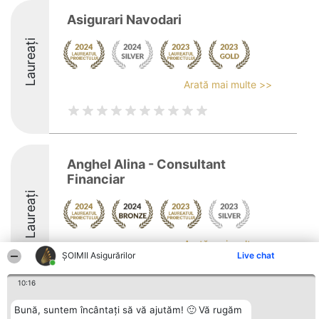
Asigurari Navodari
Laureați
Arată mai multe >>
Anghel Alina - Consultant
Financiar
Laureați
Arată mai multe >>
ȘOIMII Asigurărilor
Live chat
10:16
Bună, suntem încântați să vă ajutăm! 🙂 Vă rugăm