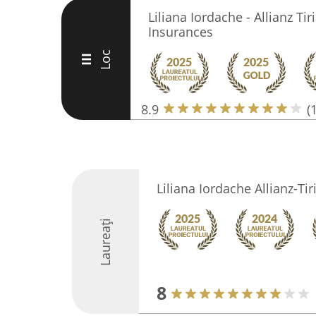
Liliana Iordache - Allianz Ti
Insurances
Loc
III
8.9
(
Liliana Iordache Allianz-Ti
Laureați
8