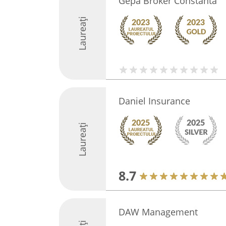
Gepa Broker Constanta
Laureați
Daniel Insurance
Laureați
8.7
DAW Management