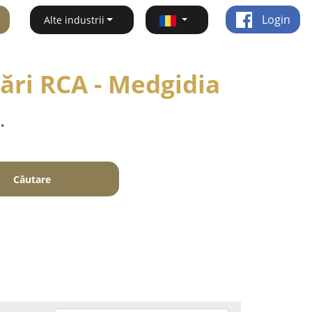
Login
Alte industrii
rări RCA - Medgidia
.
Căutare