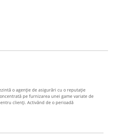
ezintă o agenție de asigurări cu o reputație
 concentrată pe furnizarea unei game variate de
pentru clienți. Activând de o perioadă