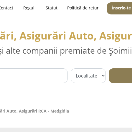
Contact
Reguli
Statut
Politică de retur
Înscrie-te
ri, Asigurări Auto, Asigu
și alte companii premiate de Șoimii
ări Auto, Asigurări RCA - Medgidia