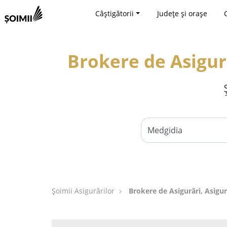
Câștigătorii
Județe și orașe
Brokere de Asigură
Șoimii Asigurărilor
Brokere de Asigurări, Asigur