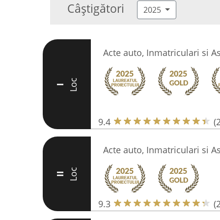
Câștigători
2025
Acte auto, Inmatriculari si A
Loc
I
9.4
(
Acte auto, Inmatriculari si A
Loc
II
9.3
(