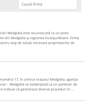
gurări Medgidia este recunoscută ca un pilon
auto din Medgidia și regiunea înconjurătoare. Firma
ectru larg de soluții necesare proprietarilor de
a numărul 17, în centrul orașului Medgidia, agenția
gurari - Medgidia se evidențiază ca un partener de
e trebuie să gestioneze diverse proceduri în ...