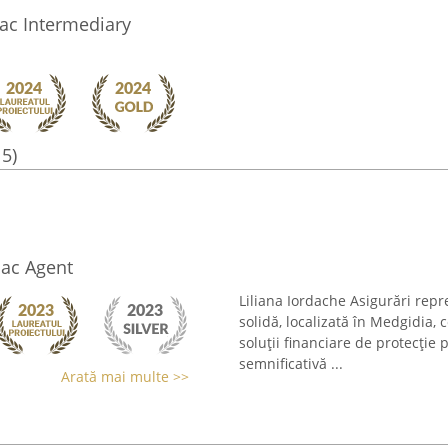
riac Intermediary
15)
riac Agent
Liliana Iordache Asigurări repr
solidă, localizată în Medgidia,
soluții financiare de protecție 
semnificativă ...
Arată mai multe >>