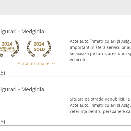
sigurari - Medgidia
Acte auto, Înmatriculări și Asi
important în sfera serviciilor 
se axează pe furnizarea unui sp
vehicule, ...
Arată mai multe >>
25)
sigurari - Medgidia
Situată pe strada Republicii, l
Acte auto, Inmatriculari si Asi
referință pentru persoanele car
28)