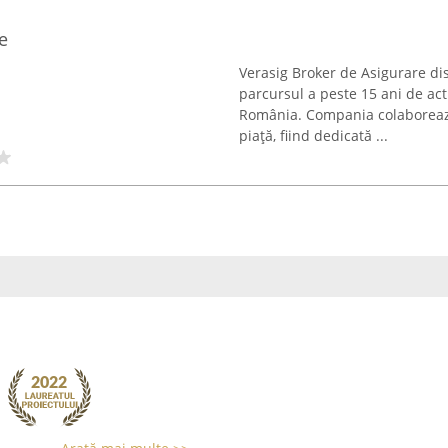
e
Verasig Broker de Asigurare di
parcursul a peste 15 ani de acti
România. Compania colaborează 
piață, fiind dedicată ...