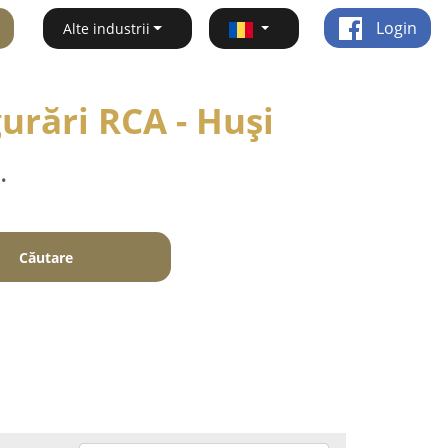
Login
Alte industrii
urări RCA - Huşi
.
Căutare