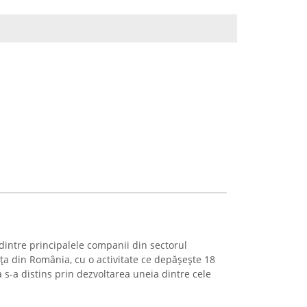
dintre principalele companii din sectorul
ața din România, cu o activitate ce depășește 18
a s-a distins prin dezvoltarea uneia dintre cele