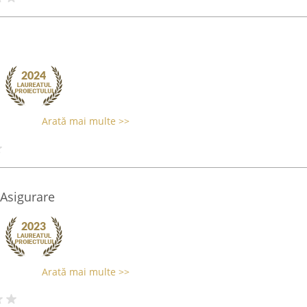
Arată mai multe >>
 Asigurare
Arată mai multe >>