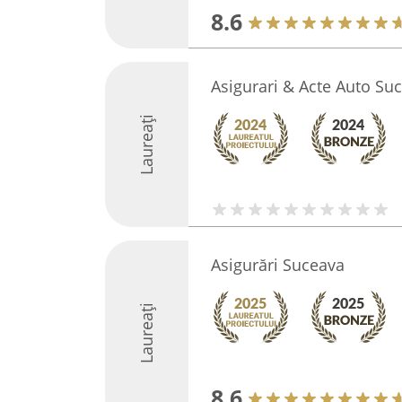
8.6
Asigurari & Acte Auto Su
Laureați
Asigurări Suceava
Laureați
8.6