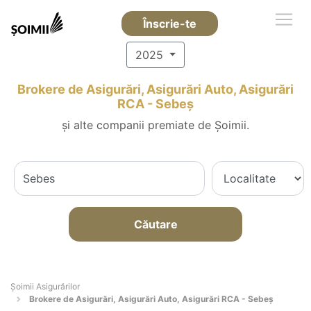
Înscrie-te
2025
Brokere de Asigurări, Asigurări Auto, Asigurări
RCA - Sebeş
și alte companii premiate de Șoimii.
Căutare
Șoimii Asigurărilor
Brokere de Asigurări, Asigurări Auto, Asigurări RCA - Sebeş