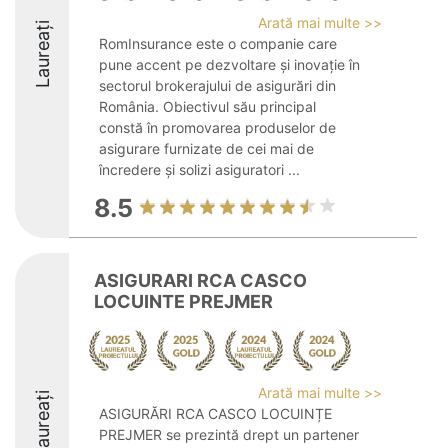
Arată mai multe >>
Laureați
RomInsurance este o companie care
pune accent pe dezvoltare și inovație în
sectorul brokerajului de asigurări din
România. Obiectivul său principal
constă în promovarea produselor de
asigurare furnizate de cei mai de
încredere și solizi asiguratori ...
8.5
ASIGURARI RCA CASCO
LOCUINTE PREJMER
Arată mai multe >>
Laureați
ASIGURĂRI RCA CASCO LOCUINȚE
PREJMER se prezintă drept un partener