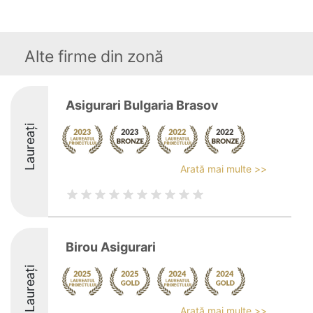
Alte firme din zonă
Asigurari Bulgaria Brasov
Laureați
Arată mai multe >>
Birou Asigurari
Laureați
Arată mai multe >>