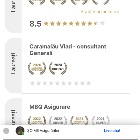
Laureați
Arată mai multe >>
8.5
Caramalău Vlad - consultant
Generali
Laureați
MBQ Asigurare
Laureați
ȘOIMII Asigurărilor
Live chat