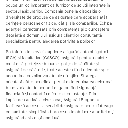
ocupă un loc important ca furnizor de soluții integrate în
sectorul asigurărilor. Compania pune la dispoziție o
diversitate de produse de asigurare care acoperă atât
cerințele persoanelor fizice, cât și ale companiilor. Echipa
agenției, caracterizată prin competență și o cunoaștere
detaliată a domeniului, asigură clienților consultanță
specializată pentru alegerea potrivită a polițelor.
Portofoliul de servicii cuprinde asigurări auto obligatorii
(RCA) și facultative (CASCO), asigurări pentru locuințe
menite să protejeze bunurile, polițe de sănătate și
asigurări de călătorie, toate acestea fiind orientate spre
acoperirea nevoilor variate ale clienților. Strategia
orientată către beneficiar permite determinarea celor mai
bune variante de acoperire, garantând siguranță
financiară și confort în diferite circumstanțe. Prin
implicarea activă la nivel local, Asigurări Bragadiru
facilitează accesul la servicii de asigurare pentru întreaga
comunitate, simplificând procesul de obținere a polițelor și
asigurând asistență continuă.