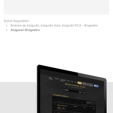
Șoimii Asigurărilor
Brokere de Asigurări, Asigurări Auto, Asigurări RCA - Bragadiru
Asigurari Bragadiru