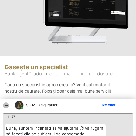
Gasește un specialist
Ranking-ul îi adună pe cei mai buni din industrie
Cauți un specialist in apropierea ta? Verificați motorul
nostru de căutare. Folosiți doar cele mai bune servicii!
ȘOIMII Asigurărilor
Live chat
Căutare
11:37
Bună, suntem încântați să vă ajutăm! 🙂 Vă rugăm
să faceți clic pe subiectul de conversație