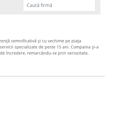
zență semnificativă și cu vechime pe piața
 servicii specializate de peste 15 ani. Compania și-a
 de încredere, remarcându-se prin seriozitate,