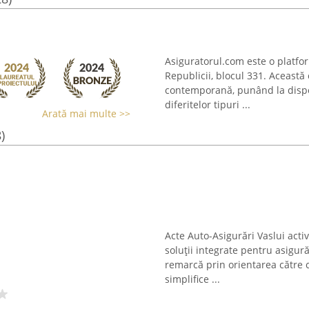
Asiguratorul.com este o platfor
Republicii, blocul 331. Aceast
contemporană, punând la dispozi
diferitelor tipuri ...
Arată mai multe >>
)
Acte Auto-Asigurări Vaslui acti
soluții integrate pentru asigur
remarcă prin orientarea către c
simplifice ...