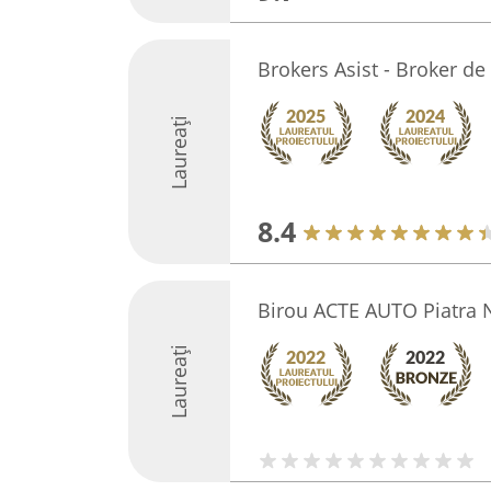
Brokers Asist - Broker de
Laureați
8.4
Birou ACTE AUTO Piatra
Laureați