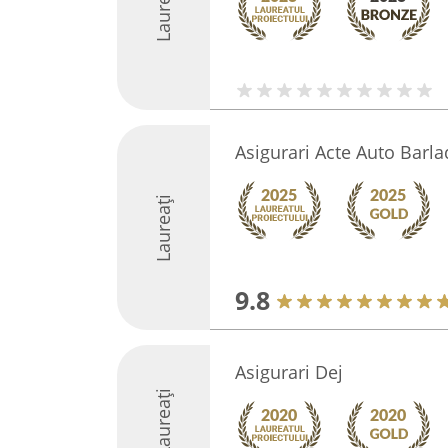
Laureați
Asigurari Acte Auto Barla
Laureați
9.8
Asigurari Dej
Laureați