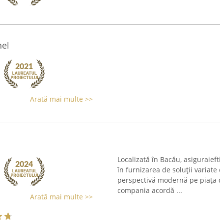
hel
Arată mai multe >>
Localizată în Bacău, asiguraief
în furnizarea de soluții variate
perspectivă modernă pe piața d
compania acordă ...
Arată mai multe >>