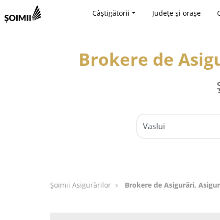
Câștigătorii
Județe și orașe
Brokere de Asigu
Șoimii Asigurărilor
Brokere de Asigurări, Asigur