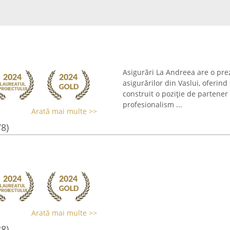
Asigurări La Andreea are o pre
asigurărilor din Vaslui, oferind
construit o poziție de partener
profesionalism ...
Arată mai multe >>
78)
Arată mai multe >>
28)