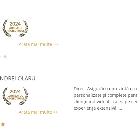
Arată mai multe >>
ANDREI OLARU
Direct Asigurări reprezintă o c
personalizate și complete pentr
clienții individuali, cât și pe 
experiență extensivă, ...
Arată mai multe >>