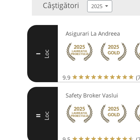
Câștigători
2025
Asigurari La Andreea
Loc
I
9.9
(
Safety Broker Vaslui
Loc
II
9.5
(