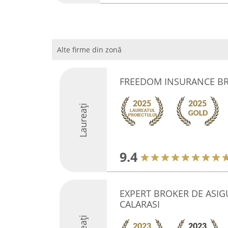
Alte firme din zonă
FREEDOM INSURANCE BRO
Laureați
9.4
EXPERT BROKER DE ASIG
CALARASI