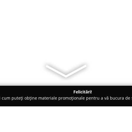
Felicitări!
ți cum puteți obține materiale promoționale pentru a vă bucura d
ări Auto, Asigurări RCA - Targu Neamt
Biroul de asigurari