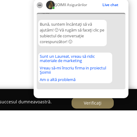
ȘOIMII Asigurărilor
Live chat
12:40
Bună, suntem încântați să vă
ajutăm! 🙂 Vă rugăm să faceți clic pe
subiectul de conversație
corespunzător! 🙂
Sunt un Laureat, vreau să ridic
materiale de marketing
Vreau să-mi înscriu firma in proiectul
Șoimii
Am o altă problemă
e succesul dumneavoastră.
Verificați