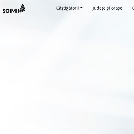
Câștigătorii
Județe și orașe