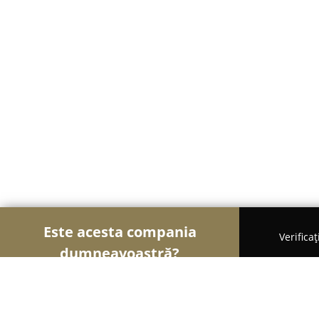
Este acesta compania
Verifica
dumneavoastră?
Șoimii Asigurărilor
Brokere de Asigurări, Asigur