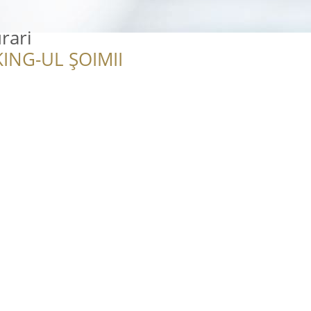
rari
ING-UL ȘOIMII