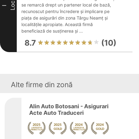
Loc
se remarcă drept un partener local de bază,
I
recunoscut pentru încredere și implicare pe
piața de asigurări din zona Târgu Neamț și
localitățile apropiate. Această firmă
beneficiază de susținerea și ...
8.7
(10)
Alte firme din zonă
Alin Auto Botosani - Asigurari
Acte Auto Traduceri