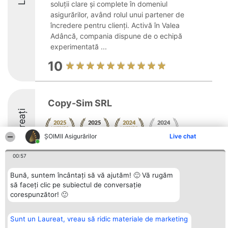
soluții clare și complete în domeniul
asigurărilor, având rolul unui partener de
încredere pentru clienți. Activă în Valea
Adâncă, compania dispune de o echipă
experimentată ...
10
Copy-Sim SRL
Laureați
ȘOIMII Asigurărilor
Live chat
8.6
00:57
Bună, suntem încântați să vă ajutăm! 🙂 Vă rugăm
să faceți clic pe subiectul de conversație
Organizator Ranking
Plebiscyt
Contact
corespunzător! 🙂
BRIGHT SOLUTIONS BR SRL
Câștigătorii
Contact
Aleea Timisul De Sus 2 Bl. A30
Lista Tuturor
Sc. A Et. 4 Ap. 13 Cod 061952
Laureaților
Sunt un Laureat, vreau să ridic materiale de marketing
București
Reguli
CUI 36737675
Statut