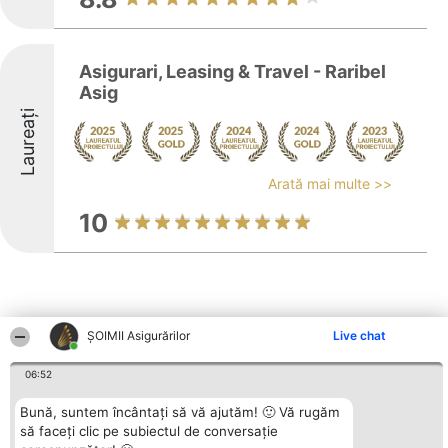
Asigurari, Leasing & Travel - Raribel
Asig
Laureați
Arată mai multe >>
10
ȘOIMII Asigurărilor
Live chat
Alte firme din zonă
06:52
Bună, suntem încântați să vă ajutăm! 🙂 Vă rugăm
Organizator Ranking
Plebiscyt
Contact
să faceți clic pe subiectul de conversație
BRIGHT SOLUTIONS BR SRL
Câștigătorii
Contact