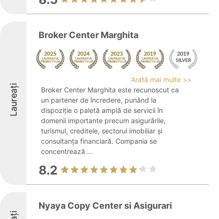
Broker Center Marghita
Arată mai multe >>
Laureați
Broker Center Marghita este recunoscut ca
un partener de încredere, punând la
dispoziție o paletă amplă de servicii în
domenii importante precum asigurările,
turismul, creditele, sectorul imobiliar și
consultanța financiară. Compania se
concentrează ...
8.2
Nyaya Copy Center si Asigurari