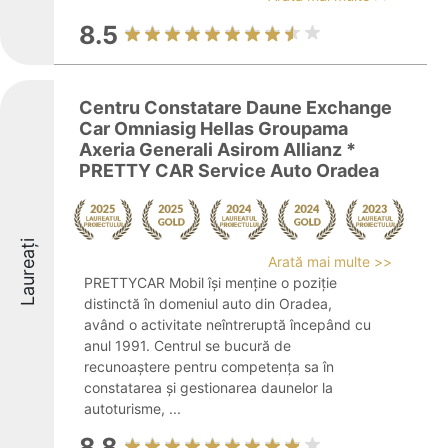
8.5
Centru Constatare Daune Exchange
Car Omniasig Hellas Groupama
Axeria Generali Asirom Allianz *
PRETTY CAR Service Auto Oradea
Laureați
Arată mai multe >>
PRETTYCAR Mobil își menține o poziție
distinctă în domeniul auto din Oradea,
având o activitate neîntreruptă începând cu
anul 1991. Centrul se bucură de
recunoaștere pentru competența sa în
constatarea și gestionarea daunelor la
autoturisme, ...
8.8