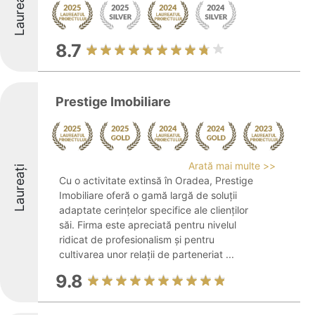
Laureați
8.7
Prestige Imobiliare
Arată mai multe >>
Laureați
Cu o activitate extinsă în Oradea, Prestige
Imobiliare oferă o gamă largă de soluții
adaptate cerințelor specifice ale clienților
săi. Firma este apreciată pentru nivelul
ridicat de profesionalism și pentru
cultivarea unor relații de parteneriat ...
9.8