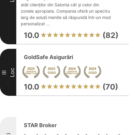
atât clienților din Salonta cât și celor din
zonele apropiate. Compania oferă un spectru
larg de soluții menite să răspundă într-un mod
personalizat ...
10.0
(82)
GoldSafe Asigurări
Loc
III
10.0
(70)
STAR Broker