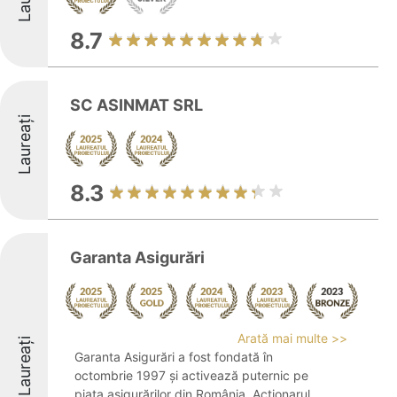
8.7
SC ASINMAT SRL
Laureați
8.3
Garanta Asigurări
Arată mai multe >>
Laureați
Garanta Asigurări a fost fondată în
octombrie 1997 și activează puternic pe
piața asigurărilor din România. Acționarul