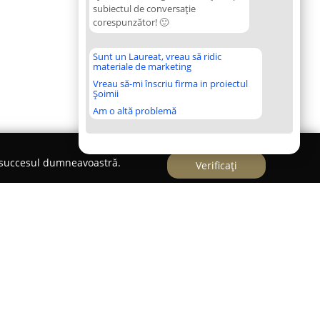
subiectul de conversație
corespunzător! 🙂
Sunt un Laureat, vreau să ridic
materiale de marketing
Vreau să-mi înscriu firma in proiectul
Șoimii
Am o altă problemă
e succesul dumneavoastră.
Verificați
 IN BROKERAJ
în Brokeraj
își desfășoară activitatea cu un nivel