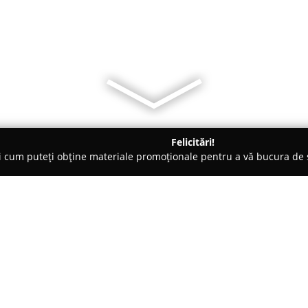
Felicitări!
ți cum puteți obține materiale promoționale pentru a vă bucura d
ri Auto, Asigurări RCA - Bihor
LEZEU COSMINA ANCA ASISTENT
N BROKERAJ
Despre companie:
Lezeu Cosmina Anca Asistent 