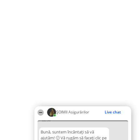
ȘOIMII Asigurărilor
Live chat
22:58
Bună, suntem încântați să vă
ajutăm! 🙂 Vă rugăm să faceți clic pe