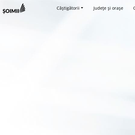
Câștigătorii
Județe și orașe