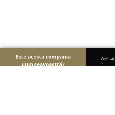
Este acesta compania
Verifica
dumneavoastră?
Șoimii Asigurărilor
Brokere de Asigurări, Asigură
LEZEU COSMINA ANCA ASISTENT I