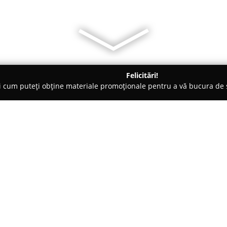
Felicitări!
ți cum puteți obține materiale promoționale pentru a vă bucura d
ări Auto, Asigurări RCA - Târgu-Mureş
sk Control Insurance And Reinsurance Broker SRL
artener Risk Control
Despre companie:
SRL
RICHARD MACRO CONSULTIN
brokeraj de asigurări, fiind p
axează pe identificarea soluții