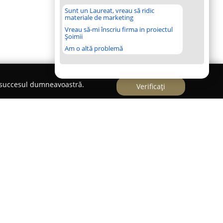
Sunt un Laureat, vreau să ridic
materiale de marketing
Vreau să-mi înscriu firma in proiectul
Șoimii
Am o altă problemă
e succesul dumneavoastră.
Verificați
G
operează ca firmă specializată în consultanță și
rezentă activ pe piața din România. Compania se
lor optime pentru asigurări, punând la dispoziția