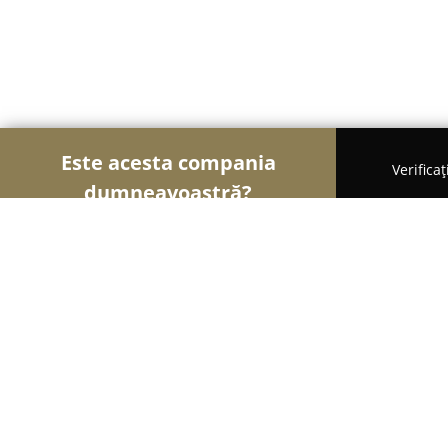
Este acesta compania
Verifica
dumneavoastră?
Șoimii Asigurărilor
Brokere de Asigurări, Asigur
RICHARD MACRO CONSULTING SRL, partener Ri
RICHARD MACRO CONSULTING SRL, p
Insurance And Reinsurance Broker 