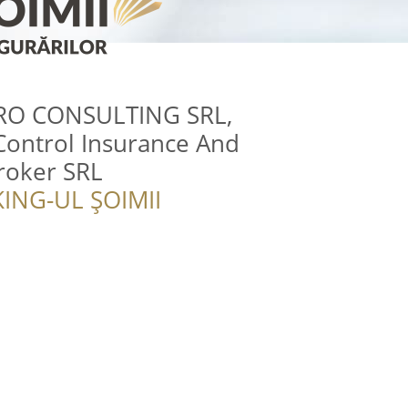
RO CONSULTING SRL,
Control Insurance And
roker SRL
ING-UL ȘOIMII