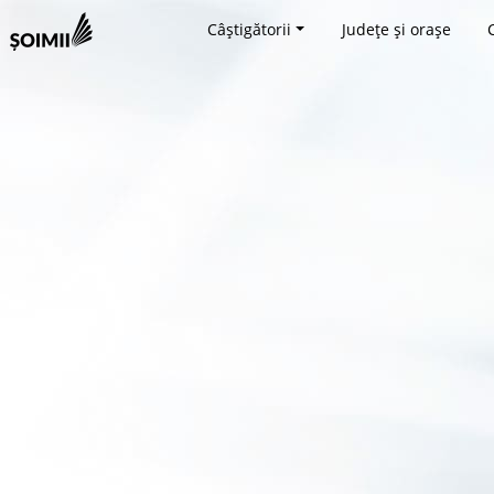
Câștigătorii
Județe și orașe