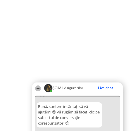
ȘOIMII Asigurărilor
Live chat
17:14
Bună, suntem încântați să vă
ajutăm! 🙂 Vă rugăm să faceți clic pe
subiectul de conversație
corespunzător! 🙂