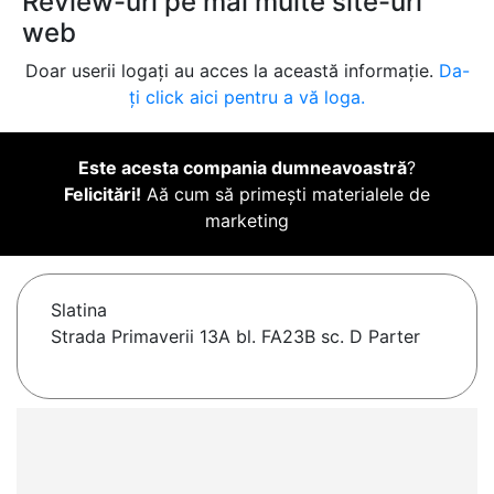
Review-uri pe mai multe site-uri
web
Doar userii logați au acces la această informație.
Da-
ți click aici pentru a vă loga.
Este acesta compania dumneavoastră
?
Felicitări!
Aă cum să primești materialele de
marketing
Slatina
Strada Primaverii 13A bl. FA23B sc. D Parter