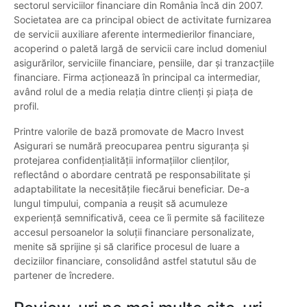
sectorul serviciilor financiare din România încă din 2007.
Societatea are ca principal obiect de activitate furnizarea
de servicii auxiliare aferente intermedierilor financiare,
acoperind o paletă largă de servicii care includ domeniul
asigurărilor, serviciile financiare, pensiile, dar și tranzacțiile
financiare. Firma acționează în principal ca intermediar,
având rolul de a media relația dintre clienți și piața de
profil.
Printre valorile de bază promovate de Macro Invest
Asigurari se numără preocuparea pentru siguranța și
protejarea confidențialității informațiilor clienților,
reflectând o abordare centrată pe responsabilitate și
adaptabilitate la necesitățile fiecărui beneficiar. De-a
lungul timpului, compania a reușit să acumuleze
experiență semnificativă, ceea ce îi permite să faciliteze
accesul persoanelor la soluții financiare personalizate,
menite să sprijine și să clarifice procesul de luare a
deciziilor financiare, consolidând astfel statutul său de
partener de încredere.