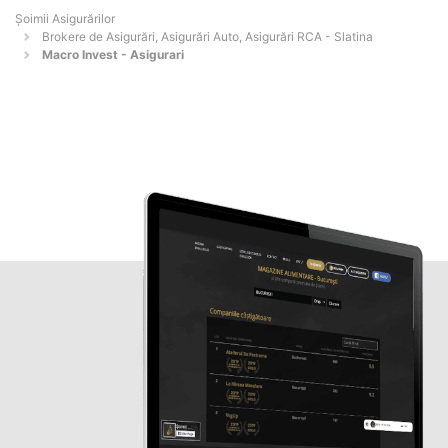
Șoimii Asigurărilor
Brokere de Asigurări, Asigurări Auto, Asigurări RCA - Slatina
Macro Invest - Asigurari