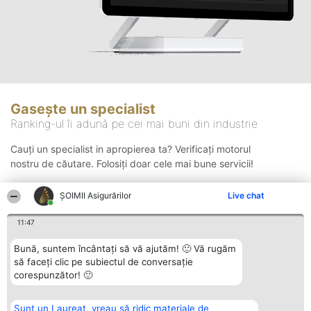
Gasește un specialist
Ranking-ul îi adună pe cei mai buni din industrie
Cauți un specialist in apropierea ta? Verificați motorul
nostru de căutare. Folosiți doar cele mai bune servicii!
ȘOIMII Asigurărilor
Live chat
Căutare
11:47
Bună, suntem încântați să vă ajutăm! 🙂 Vă rugăm
să faceți clic pe subiectul de conversație
corespunzător! 🙂
Sunt un Laureat, vreau să ridic materiale de
Organizator Ranking
Plebiscyt
Contact