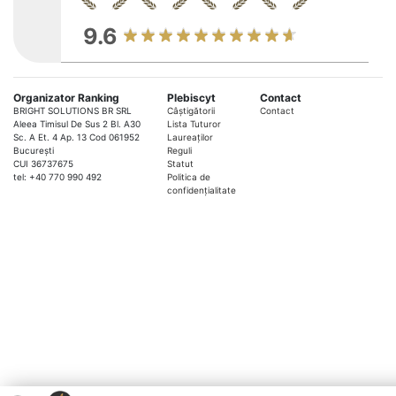
9.6
Organizator Ranking
Plebiscyt
Contact
BRIGHT SOLUTIONS BR SRL
Câștigătorii
Contact
Aleea Timisul De Sus 2 Bl. A30
Lista Tuturor
Sc. A Et. 4 Ap. 13 Cod 061952
Laureaților
București
Reguli
CUI 36737675
Statut
tel: +40 770 990 492
Politica de
confidențialitate