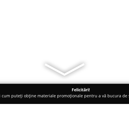
Felicitări!
ți cum puteți obține materiale promoționale pentru a vă bucura d
ări Auto, Asigurări RCA - Târgu-Mureş
Birou De Asigurari Si Cop