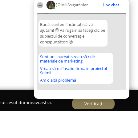
ȘOIMII Asigurărilor
Live chat
03:27
Bună, suntem încântați să vă
ajutăm! 🙂 Vă rugăm să faceți clic pe
subiectul de conversație
corespunzător! 🙂
Sunt un Laureat, vreau să ridic
materiale de marketing
Vreau să-mi înscriu firma in proiectul
Șoimii
Am o altă problemă
e succesul dumneavoastră.
Verificați
iat Acte