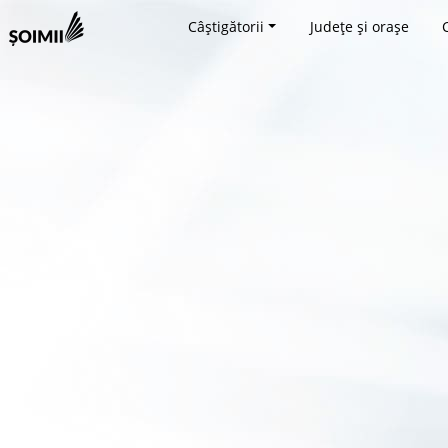
Câștigătorii
Județe și orașe