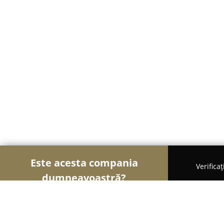
Este acesta compania
Verifica
dumneavoastră?
Șoimii Asigurărilor
Brokere de Asigurări, Asigur