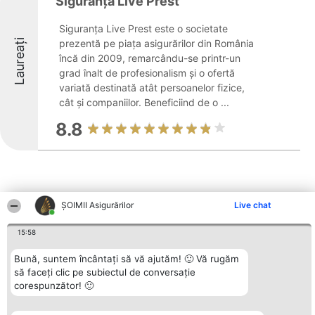
Siguranţa Live Prest
Siguranţa Live Prest este o societate
Laureați
prezentă pe piața asigurărilor din România
încă din 2009, remarcându-se printr-un
grad înalt de profesionalism și o ofertă
variată destinată atât persoanelor fizice,
cât și companiilor. Beneficiind de o ...
8.8
ȘOIMII Asigurărilor
Live chat
Alte firme din zonă
15:58
Bună, suntem încântați să vă ajutăm! 🙂 Vă rugăm
Organizator Ranking
Plebiscyt
Contact
să faceți clic pe subiectul de conversație
BRIGHT SOLUTIONS BR SRL
Câștigătorii
Contact
corespunzător! 🙂
Aleea Timisul De Sus 2 Bl. A30
Lista Tuturor
Sc. A Et. 4 Ap. 13 Cod 061952
Laureaților
București
Reguli