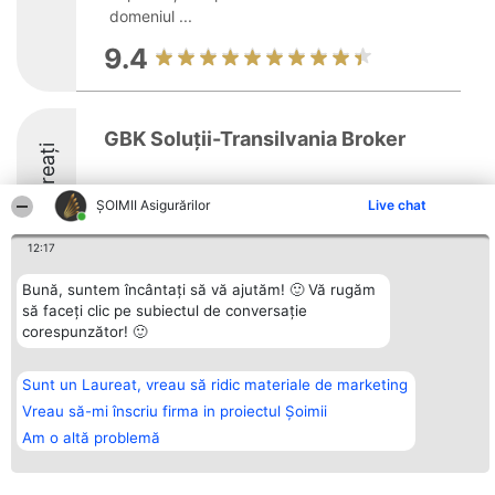
domeniul ...
9.4
GBK Soluții-Transilvania Broker
Laureați
8.5
ȘOIMII Asigurărilor
Live chat
12:17
Bună, suntem încântați să vă ajutăm! 🙂 Vă rugăm
Organizator Ranking
să faceți clic pe subiectul de conversație
Plebiscyt
Contact
BRIGHT SOLUTIONS BR SRL
Câștigătorii
Contact
corespunzător! 🙂
Aleea Timisul De Sus 2 Bl. A30
Lista Tuturor
Sc. A Et. 4 Ap. 13 Cod 061952
Laureaților
București
Reguli
Sunt un Laureat, vreau să ridic materiale de marketing
CUI 36737675
Statut
tel: +40 770 990 492
Vreau să-mi înscriu firma in proiectul Șoimii
Politica de
confidențialitate
Am o altă problemă