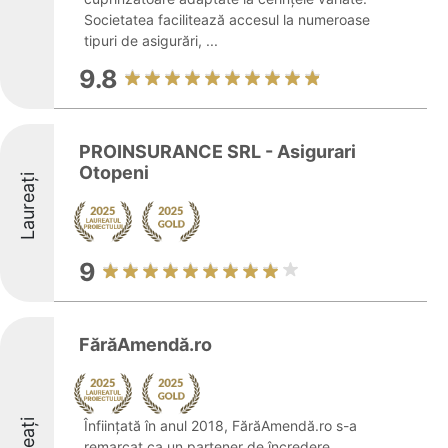
Societatea facilitează accesul la numeroase
tipuri de asigurări, ...
9.8
PROINSURANCE SRL - Asigurari
Otopeni
Laureați
9
FărăAmendă.ro
Înființată în anul 2018, FărăAmendă.ro s-a
remarcat ca un partener de încredere