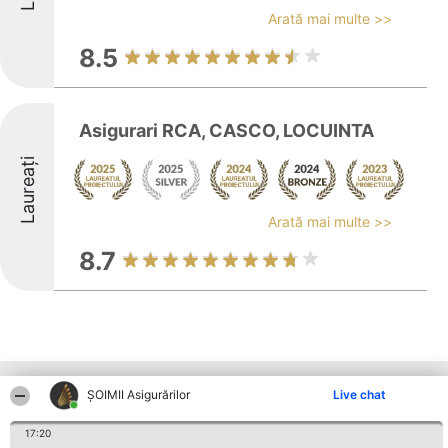
Arată mai multe >>
8.5
Asigurari RCA, CASCO, LOCUINTA
Laureați
Arată mai multe >>
8.7
Alte firme din zonă
ȘOIMII Asigurărilor
Live chat
17:20