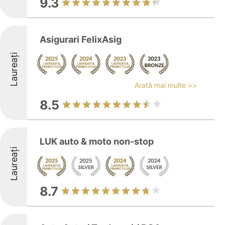
9.3
Asigurari FelixAsig
Laureați
Arată mai multe >>
8.5
LUK auto & moto non-stop
Laureați
8.7