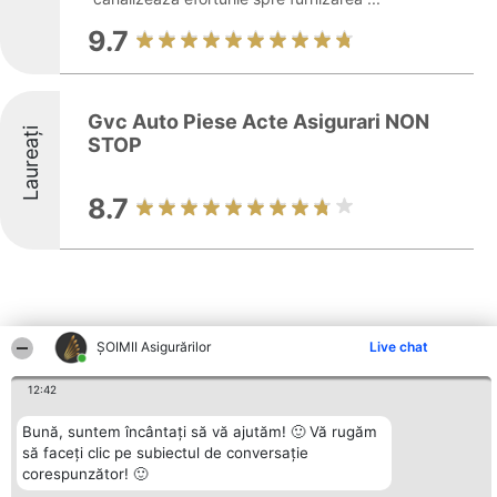
9.7
Gvc Auto Piese Acte Asigurari NON
Laureați
STOP
8.7
ȘOIMII Asigurărilor
Live chat
Alte firme din zonă
12:42
Bună, suntem încântați să vă ajutăm! 🙂 Vă rugăm
Organizator Ranking
Plebiscyt
Contact
să faceți clic pe subiectul de conversație
BRIGHT SOLUTIONS BR SRL
Câștigătorii
Contact
corespunzător! 🙂
Aleea Timisul De Sus 2 Bl. A30
Lista Tuturor
Sc. A Et. 4 Ap. 13 Cod 061952
Laureaților